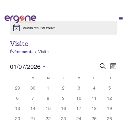
Aucun résultat trouvé.
Notice
Visite
Évènements
Visite
Reche
01/07/2026
Navi
Recherche
Mois
Sélectionnez
de
et
Calendrier
L
LUNDI
M
MARDI
M
MERCREDI
J
JEUDI
V
VENDREDI
S
SAMEDI
D
DIMANCH
une
vue
0
0
0
0
0
0
0
29
30
1
2
3
4
5
navig
de
date.
évènements
évènements
évènements
évènements
évènements
évènements
évèneme
Évè
0
0
0
0
0
0
0
6
7
8
9
10
11
12
de
Évènements
évènements
évènements
évènements
évènements
évènements
évènements
évènemen
0
0
0
0
0
0
0
13
14
15
16
17
18
19
vues
évènements
évènements
évènements
évènements
évènements
évènements
évènemen
0
0
0
0
0
0
0
20
21
22
23
24
25
26
évènements
évènements
évènements
évènements
évènements
évènements
évènemen