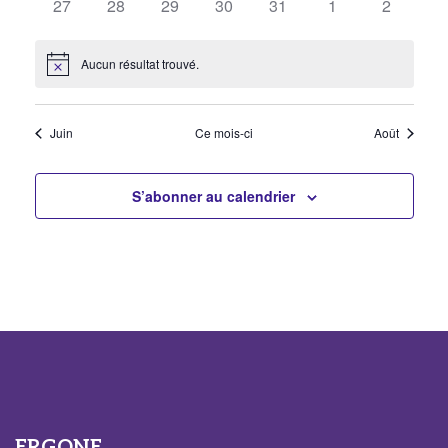
Évèn
0
0
0
0
0
0
0
27
28
29
30
31
1
2
évènements
évènements
évènements
évènements
évènements
évènements
évèneme
Aucun résultat trouvé.
Notice
Juin
Ce mois-ci
Août
S’abonner au calendrier